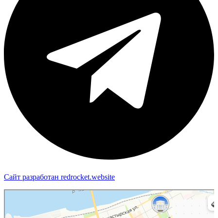
Сайт разработан redrocket.website
Пермь
Яндекс Карты — транспорт, навигация, поиск мест