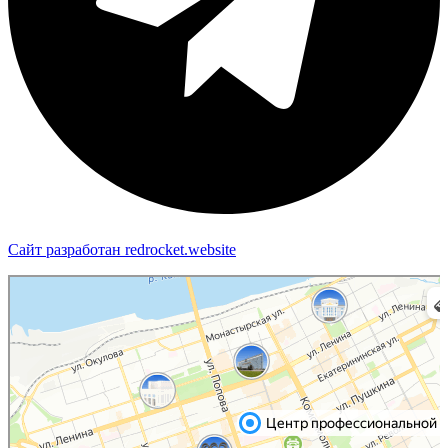
Сайт разработан redrocket.website
Пермь
Яндекс Карты — транспорт, навигация, поиск мест