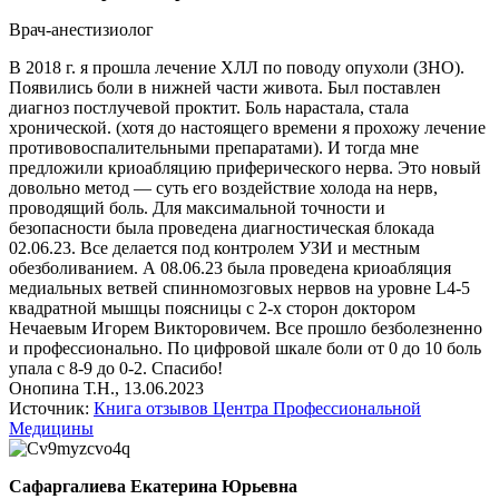
Врач-анестизиолог
В 2018 г. я прошла лечение ХЛЛ по поводу опухоли (ЗНО).
Появились боли в нижней части живота. Был поставлен
диагноз постлучевой проктит. Боль нарастала, стала
хронической. (хотя до настоящего времени я прохожу лечение
противовоспалительными препаратами). И тогда мне
предложили криоабляцию приферического нерва. Это новый
довольно метод — суть его воздействие холода на нерв,
проводящий боль. Для максимальной точности и
безопасности была проведена диагностическая блокада
02.06.23. Все делается под контролем УЗИ и местным
обезболиванием. А 08.06.23 была проведена криоабляция
медиальных ветвей спинномозговых нервов на уровне L4-5
квадратной мышцы поясницы с 2-х сторон доктором
Нечаевым Игорем Викторовичем. Все прошло безболезненно
и профессионально. По цифровой шкале боли от 0 до 10 боль
упала с 8-9 до 0-2. Спасибо!
Онопина Т.Н., 13.06.2023
Источник:
Книга отзывов Центра Профессиональной
Медицины
Сафаргалиева Екатерина Юрьевна