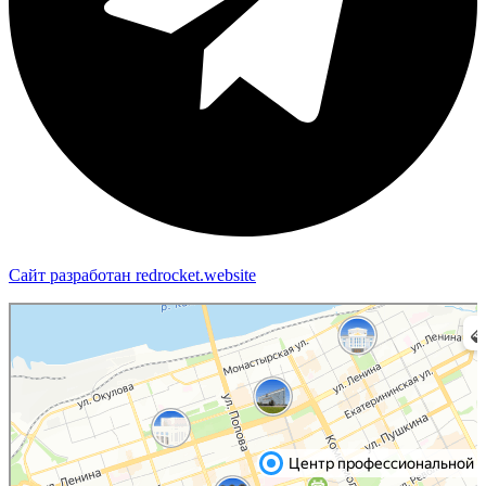
Сайт разработан redrocket.website
Пермь
Яндекс Карты — транспорт, навигация, поиск мест