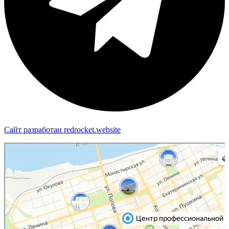
Сайт разработан redrocket.website
Пермь
Яндекс Карты — транспорт, навигация, поиск мест