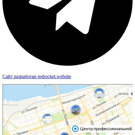
Сайт разработан redrocket.website
Пермь
Яндекс Карты — транспорт, навигация, поиск мест