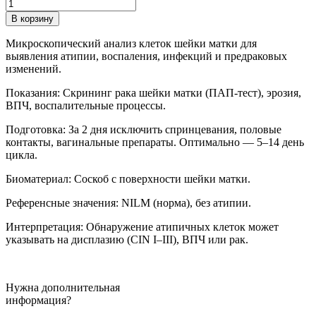
Количество
товара
В корзину
Цитологическое
исследование
Микроскопический анализ клеток шейки матки для
микропрепарата
выявления атипии, воспаления, инфекций и предраковых
шейки
изменений.
матки
Показания: Скрининг рака шейки матки (ПАП-тест), эрозия,
ВПЧ, воспалительные процессы.
Подготовка: За 2 дня исключить спринцевания, половые
контакты, вагинальные препараты. Оптимально — 5–14 день
цикла.
Биоматериал: Соскоб с поверхности шейки матки.
Референсные значения: NILM (норма), без атипии.
Интерпретация: Обнаружение атипичных клеток может
указывать на дисплазию (CIN I–III), ВПЧ или рак.
Нужна дополнительная
информация?