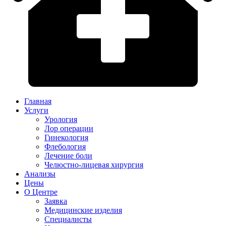
Главная
Услуги
Урология
Лор операции
Гинекология
Флебология
Лечение боли
Челюстно-лицевая хирургия
Анализы
Цены
О Центре
Заявка
Медицинские изделия
Специалисты