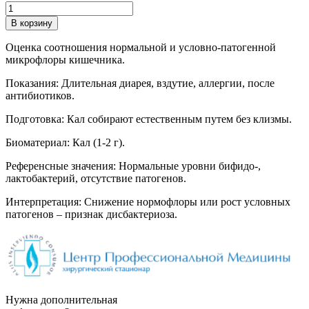
Количество
товара
В корзину
Исследование
на
Оценка соотношения нормальной и условно-патогенной
кишечный
микрофлоры кишечника.
дисбактериоз
Показания: Длительная диарея, вздутие, аллергии, после
антибиотиков.
Подготовка: Кал собирают естественным путем без клизмы.
Биоматериал: Кал (1-2 г).
Референсные значения: Нормальные уровни бифидо-,
лактобактерий, отсутствие патогенов.
Интерпретация: Снижение нормофлоры или рост условных
патогенов – признак дисбактериоза.
Нужна дополнительная