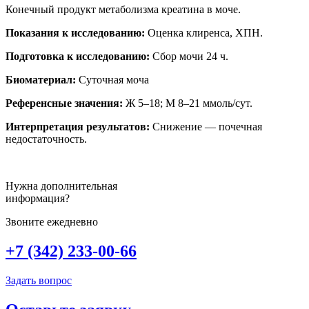
уровня
Конечный продукт метаболизма креатина в моче.
свободного
тестостерона
Показания к исследованию:
Оценка клиренса, ХПН.
в
крови
Подготовка к исследованию:
Сбор мочи 24
ч.
Биоматериал:
Суточная моча
Референсные значения:
Ж
5–18; М
8–21
ммоль/сут.
Интерпретация результатов:
Снижение
— почечная
недостаточность.
Нужна дополнительная
информация?
Звоните ежедневно
+7 (342) 233-00-66
Задать вопрос