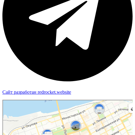
Сайт разработан redrocket.website
Пермь
Яндекс Карты — транспорт, навигация, поиск мест