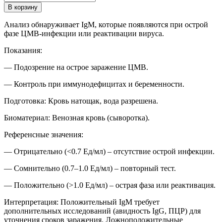
товара
В корзину
Определение
антител
Анализ обнаруживает IgМ, которые появляются при острой
класса
фазе ЦМВ-инфекции или реактивации вируса.
IgМ
к
Показания:
цитомегаловирусу
(Cytomegalovirus)
— Подозрение на острое заражение ЦМВ.
— Контроль при иммунодефицитах и беременности.
Подготовка: Кровь натощак, вода разрешена.
Биоматериал: Венозная кровь (сыворотка).
Референсные значения:
— Отрицательно (<0.7 Ед/мл) – отсутствие острой инфекции.
— Сомнительно (0.7–1.0 Ед/мл) – повторный тест.
— Положительно (>1.0 Ед/мл) – острая фаза или реактивация.
Интерпретация: Положительный IgМ требует
дополнительных исследований (авидность IgG, ПЦР) для
уточнения сроков заражения. Ложноположительные