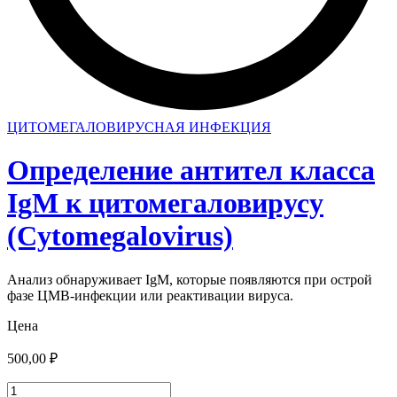
ЦИТОМЕГАЛОВИРУСНАЯ ИНФЕКЦИЯ
Определение антител класса
IgМ к цитомегаловирусу
(Cytomegalovirus)
Анализ обнаруживает IgМ, которые появляются при острой
фазе ЦМВ-инфекции или реактивации вируса.
Цена
500,00
₽
Количество