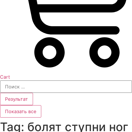
Cart
Search
...
Результат
Показать все
Tag: болят ступни ног