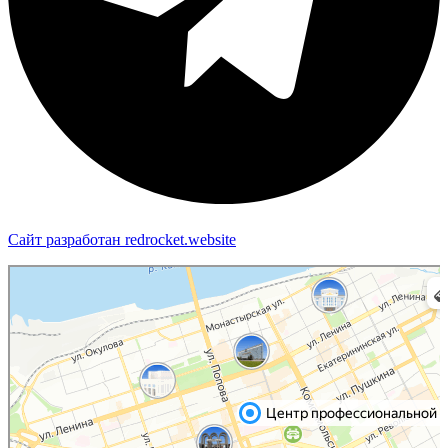
Сайт разработан redrocket.website
Пермь
Яндекс Карты — транспорт, навигация, поиск мест