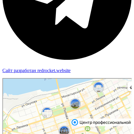
Сайт разработан redrocket.website
Пермь
Яндекс Карты — транспорт, навигация, поиск мест