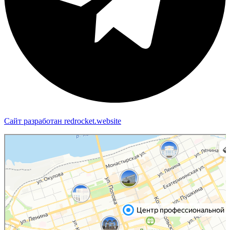
Сайт разработан redrocket.website
Пермь
Яндекс Карты — транспорт, навигация, поиск мест