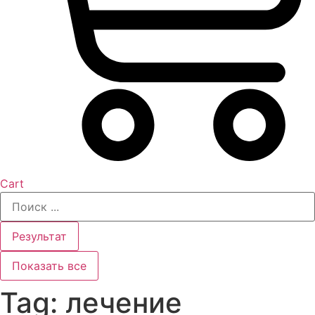
Cart
Search
...
Результат
Показать все
Tag: лечение