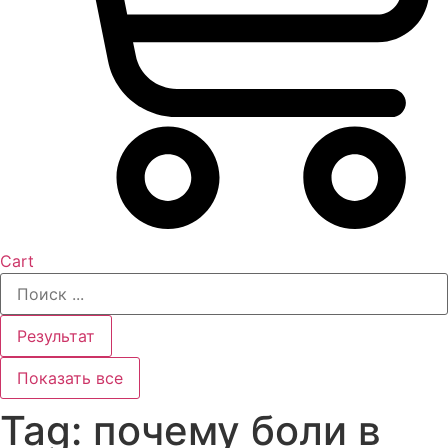
Cart
Search
...
Результат
Показать все
Tag: почему боли в