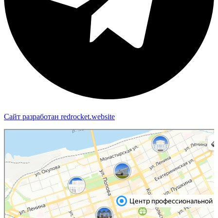
Сайт разработан redrocket.website
Пермь
Яндекс Карты — транспорт, навигация, поиск мест