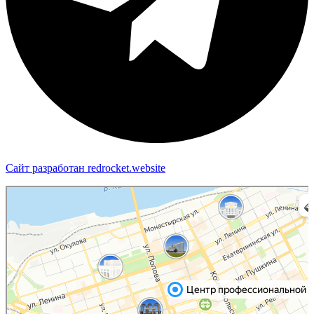
Сайт разработан redrocket.website
Пермь
Яндекс Карты — транспорт, навигация, поиск мест