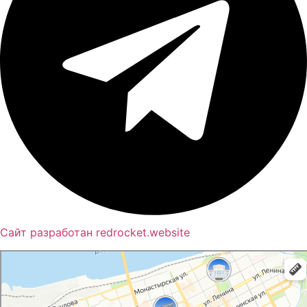
Сайт разработан redrocket.website
Пермь
Яндекс Карты — транспорт, навигация, поиск мест