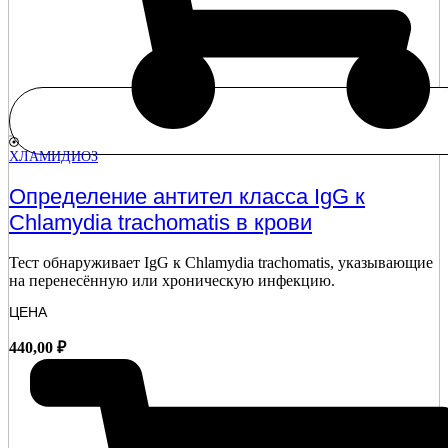
ХЛАМИДИОЗ
Определение антител класса IgG к
Chlamydia trachomatis в крови
Тест обнаруживает IgG к Chlamydia trachomatis, указывающие
на перенесённую или хроническую инфекцию.
ЦЕНА
440,00
₽