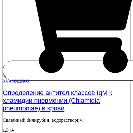
ХЛАМИДИОЗ
Определение антител классов IgМ к
хламидии пневмонии (Chlamidia
pheumoniae) в крови
Связанный билирубин, водорастворим.
ЦЕНА