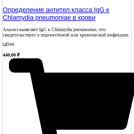
Определение антител класса IgG к
Chlamydia pneumoniae в крови
Анализ выявляет IgG к Chlamydia pneumoniae, что
свидетельствует о перенесённой или хронической инфекции.
ЦЕНА
440,00
₽