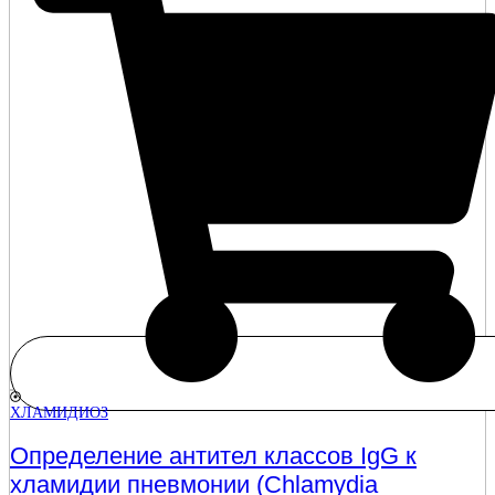
ХЛАМИДИОЗ
Определение антител классов IgG к
хламидии пневмонии (Chlamydia