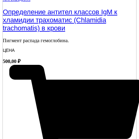
Определение антител классов IgМ к
хламидии трахоматис (Chlamidia
trachomatis) в крови
Пигмент распада гемоглобина.
ЦЕНА
500,00
₽