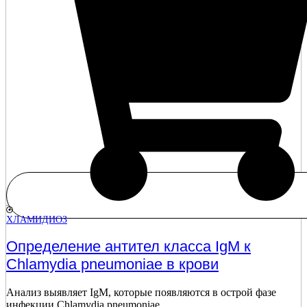
ХЛАМИДИОЗ
Определение антител класса IgM к
Chlamydia pneumoniae в крови
Анализ выявляет IgM, которые появляются в острой фазе
инфекции Chlamydia pneumoniae.