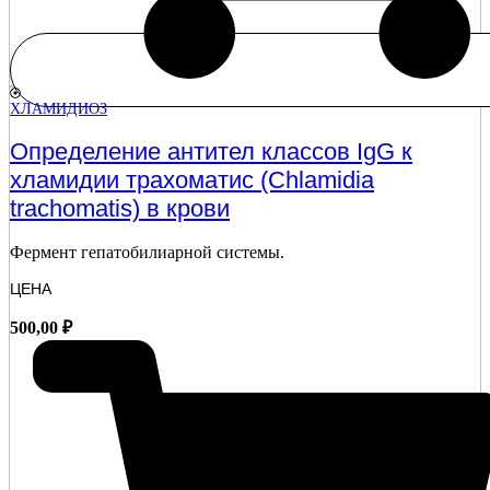
ХЛАМИДИОЗ
Определение антител классов IgG к
хламидии трахоматис (Chlamidia
trachomatis) в крови
Фермент гепатобилиарной системы.
ЦЕНА
500,00
₽